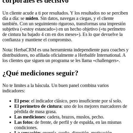
corporales es decisivo
Un cliente acude a ti por resultados. Y los resultados no se perciben
día a día: se
miden
. Sin datos, navegas a ciegas, y el cliente
también. Con un seguimiento riguroso, transformas una impresión
subjetiva («estoy estancado») en un hecho objetivo («tu perímetro
de cintura ha bajado 4 cm en dos meses»). Es lo que devuelve la
confianza y mantiene el compromiso.
Nota: HerbaCRM es una herramienta independiente para coaches y
distribuidores, no afiliada oficialmente a Herbalife International. A
los clientes que siguen un programa se les llama «challengers».
¿Qué mediciones seguir?
No te limites a la báscula. Un buen panel combina varios
indicadores:
El peso
: el indicador clásico, pero insuficiente por sí solo.
El perímetro de cintura
: uno de los mejores marcadores de
pérdida de masa grasa.
Las mediciones
: cadera, brazos, muslos, pecho.
Las fotos
: de frente, de perfil y de espalda, en las mismas
condiciones.
La sensación
: energía, sueño, digestión, motivación.