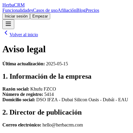
Herba
CRM
Funcionalidades
Casos de uso
Afiliación
Blog
Precios
Iniciar sesión
Empezar
Volver al inicio
Aviso legal
Última actualización:
2025-05-15
1. Información de la empresa
Razón social:
Khufu FZCO
Número de registro:
5414
Domicilio social:
DSO IFZA - Dubai Silicon Oasis - Dubái - EAU
2. Director de publicación
Correo electrónico:
hello@herbacrm.com