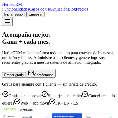
Herba
CRM
Funcionalidades
Casos de uso
Afiliación
Blog
Precios
Iniciar sesión
Empezar
Acompaña mejor.
Gana + cada mes.
HerbaCRM es la plataforma todo en uno para coaches de bienestar,
nutrición y fitness. Administre a sus clientes y genere ingresos
recurrentes gracias a nuestro sistema de afiliación integrado.
Probar gratis
Contáctanos
Gratis para siempre con 1 cliente — sin tarjeta de crédito.
Gratis para empezar
Sin tarjeta de crédito
Cancela cuando
quieras
Web + app móvil
FR · EN · ES