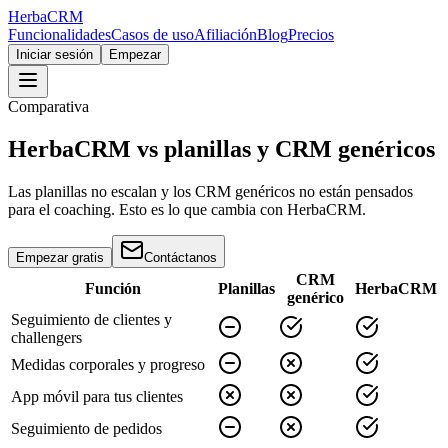
Herba
CRM
Funcionalidades
Casos de uso
Afiliación
Blog
Precios
Iniciar sesión
Empezar
Comparativa
HerbaCRM vs planillas y CRM genéricos
Las planillas no escalan y los CRM genéricos no están pensados
para el coaching. Esto es lo que cambia con HerbaCRM.
Empezar gratis
Contáctanos
CRM
Función
Planillas
HerbaCRM
genérico
Seguimiento de clientes y
challengers
Medidas corporales y progreso
App móvil para tus clientes
Seguimiento de pedidos