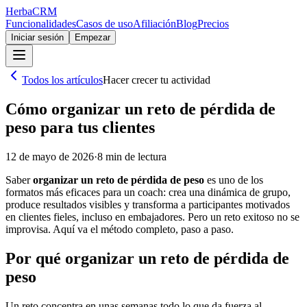
Herba
CRM
Funcionalidades
Casos de uso
Afiliación
Blog
Precios
Iniciar sesión
Empezar
Todos los artículos
Hacer crecer tu actividad
Cómo organizar un reto de pérdida de
peso para tus clientes
12 de mayo de 2026
·
8
min de lectura
Saber
organizar un reto de pérdida de peso
es uno de los
formatos más eficaces para un coach: crea una dinámica de grupo,
produce resultados visibles y transforma a participantes motivados
en clientes fieles, incluso en embajadores. Pero un reto exitoso no se
improvisa. Aquí va el método completo, paso a paso.
Por qué organizar un reto de pérdida de
peso
Un reto concentra en unas semanas todo lo que da fuerza al