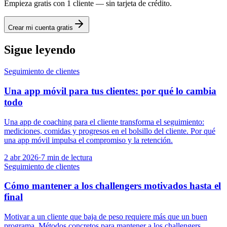
Empieza gratis con 1 cliente — sin tarjeta de crédito.
Crear mi cuenta gratis
Sigue leyendo
Seguimiento de clientes
Una app móvil para tus clientes: por qué lo cambia
todo
Una app de coaching para el cliente transforma el seguimiento:
mediciones, comidas y progresos en el bolsillo del cliente. Por qué
una app móvil impulsa el compromiso y la retención.
2 abr 2026
·
7
min de lectura
Seguimiento de clientes
Cómo mantener a los challengers motivados hasta el
final
Motivar a un cliente que baja de peso requiere más que un buen
programa. Métodos concretos para mantener a los challengers