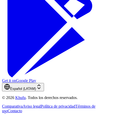
Get it on
Google Play
Español (LATAM)
©
2026
Khufu
.
Todos los derechos reservados.
Comparativa
Aviso legal
Política de privacidad
Términos de
uso
Contacto