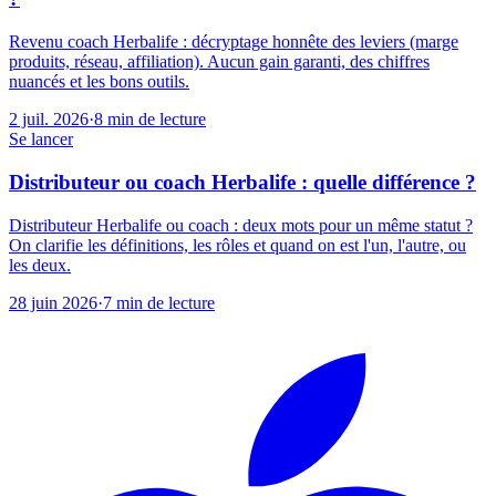
Revenu coach Herbalife : décryptage honnête des leviers (marge
produits, réseau, affiliation). Aucun gain garanti, des chiffres
nuancés et les bons outils.
2 juil. 2026
·
8
min de lecture
Se lancer
Distributeur ou coach Herbalife : quelle différence ?
Distributeur Herbalife ou coach : deux mots pour un même statut ?
On clarifie les définitions, les rôles et quand on est l'un, l'autre, ou
les deux.
28 juin 2026
·
7
min de lecture