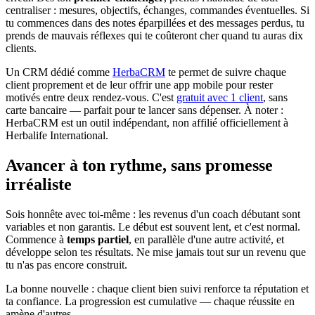
centraliser : mesures, objectifs, échanges, commandes éventuelles. Si
tu commences dans des notes éparpillées et des messages perdus, tu
prends de mauvais réflexes qui te coûteront cher quand tu auras dix
clients.
Un CRM dédié comme
HerbaCRM
te permet de suivre chaque
client proprement et de leur offrir une app mobile pour rester
motivés entre deux rendez-vous. C'est
gratuit avec 1 client
, sans
carte bancaire — parfait pour te lancer sans dépenser. À noter :
HerbaCRM est un outil indépendant, non affilié officiellement à
Herbalife International.
Avancer à ton rythme, sans promesse
irréaliste
Sois honnête avec toi-même : les revenus d'un coach débutant sont
variables et non garantis. Le début est souvent lent, et c'est normal.
Commence à
temps partiel
, en parallèle d'une autre activité, et
développe selon tes résultats. Ne mise jamais tout sur un revenu que
tu n'as pas encore construit.
La bonne nouvelle : chaque client bien suivi renforce ta réputation et
ta confiance. La progression est cumulative — chaque réussite en
amène d'autres.