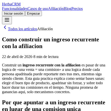
Herba
CRM
Funcionalidades
Casos de uso
Afiliación
Blog
Precios
Iniciar sesión
Empezar
Todos los artículos
Afiliación
Como construir un ingreso recurrente
con la afiliacion
22 de abril de 2026
·
8
min de lectura
Construir un
ingreso recurrente con la afiliacion
es pasar de una
logica de «una venta = una comision» a una logica donde cada
persona apadrinada puede reportarte mes tras mes, mientras siga
siendo cliente. Esta guia practica explica como sentar bases sanas:
elegir el buen tipo de producto, apadrinar sin forzar, y sobre todo
hacer durar tus comisiones en el tiempo. Ninguna promesa de
ganancias aqui, solo mecanismos concretos.
Por que apuntar a un ingreso recurrente
en lugar de una comision unica