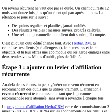
Un revenu récurrent ne vaut que par sa durée. Un client qui reste 12
mois vaut douze fois plus qu'un client qui part après un mois. La
rétention se joue sur le suivi :
Des points réguliers et planifiés, jamais oubliés.
Des résultats visibles : mesures suivies, progrès célébrés.
Une relation personnelle : ton client doit sentir qu'il compte.
C'est ici qu'un outil dédié change tout. Avec
HerbaCRM
, tu
centralises tes clients (« challengers »), leurs mesures et leurs
objectifs, et tu leur offres une app mobile qui les garde engagés entre
deux rendez-vous. Moins d'oublis, plus de fidélité.
Étape 3 : ajouter un levier d'affiliation
récurrente
Au-delà de tes clients, tu peux générer un revenu récurrent en
recommandant des outils que tu utilises vraiment. L'affiliation à
revenu récurrent
te commissionne tant que la personne
recommandée reste abonnée, sans avoir à revendre à chaque fois.
Le
programme d'affiliation HerbaCRM
verse des commissions sur 3
niveaux (40 % / 10 % / 10 %) sur les abonnements de tes filleuls et