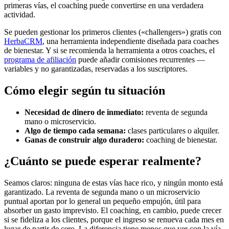
primeras vías, el coaching puede convertirse en una verdadera
actividad.
Se pueden gestionar los primeros clientes («challengers») gratis con
HerbaCRM
, una herramienta independiente diseñada para coaches
de bienestar. Y si se recomienda la herramienta a otros coaches, el
programa de afiliación
puede añadir comisiones recurrentes —
variables y no garantizadas, reservadas a los suscriptores.
Cómo elegir según tu situación
Necesidad de dinero de inmediato:
reventa de segunda
mano o microservicio.
Algo de tiempo cada semana:
clases particulares o alquiler.
Ganas de construir algo duradero:
coaching de bienestar.
¿Cuánto se puede esperar realmente?
Seamos claros: ninguna de estas vías hace rico, y ningún monto está
garantizado. La reventa de segunda mano o un microservicio
puntual aportan por lo general un pequeño empujón, útil para
absorber un gasto imprevisto. El coaching, en cambio, puede crecer
si se fideliza a los clientes, porque el ingreso se renueva cada mes en
lugar de partir de cero. La diferencia tiene menos que ver con la vía