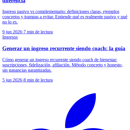
diferencia
Ingreso pasivo vs complementario: definiciones claras, ejemplos
concretos y trampas a evitar. Entiende qué es realmente pasivo y qué
no lo es.
9 jun 2026
·
7
min de lectura
Ingresos
Generar un ingreso recurrente siendo coach: la guía
Cómo generar un ingreso recurrente siendo coach de bienestar:
suscripciones, fidelización, afiliación. Método concreto y honesto,
sin ganancias garantizadas.
5 jun 2026
·
8
min de lectura