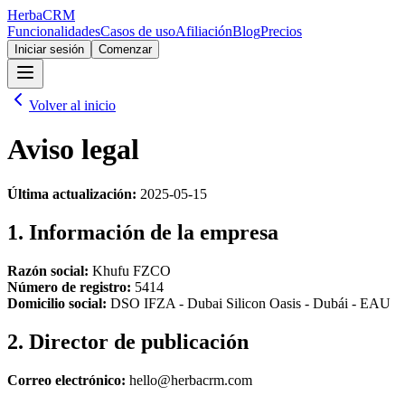
Herba
CRM
Funcionalidades
Casos de uso
Afiliación
Blog
Precios
Iniciar sesión
Comenzar
Volver al inicio
Aviso legal
Última actualización:
2025-05-15
1. Información de la empresa
Razón social:
Khufu FZCO
Número de registro:
5414
Domicilio social:
DSO IFZA - Dubai Silicon Oasis - Dubái - EAU
2. Director de publicación
Correo electrónico:
hello@herbacrm.com