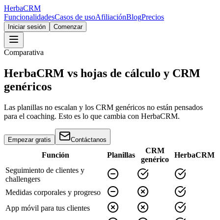
Herba
CRM
Funcionalidades
Casos de uso
Afiliación
Blog
Precios
Iniciar sesión
Comenzar
Comparativa
HerbaCRM vs hojas de cálculo y CRM
genéricos
Las planillas no escalan y los CRM genéricos no están pensados
para el coaching. Esto es lo que cambia con HerbaCRM.
Empezar gratis
Contáctanos
CRM
Función
Planillas
HerbaCRM
genérico
Seguimiento de clientes y
challengers
Medidas corporales y progreso
App móvil para tus clientes