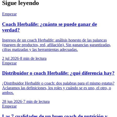
Sigue leyendo
Empezar
Coach Herbalife: ¿cuánto se puede ganar de
verdad?
Ingresos de un coach Herbalife: análisis honesto de las palancas
(margen de productos, red, afiliación). Sin ganancias garantizadas,
cifras matizadas y las herramientas adecuadas.
2 jul 2026
·
8
min de lectura
Empezar
Distribuidor o coach Herbalife: ¿qué diferencia hay?
¿Distribuidor Herbalife o coach: dos palabras para el mismo estatus?
Aclaramos las definiciones, los roles y cuándo se es uno, el otro, o
ambos.
28 jun 2026
·
7
min de lectura
Empezar
Las 7 cualidades de un buen coach de nutrición y