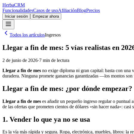
Herba
CRM
Funcionalidades
Casos de uso
Afiliación
Blog
Precios
Iniciar sesión
Empezar ahora
Todos los artículos
Ingresos
Llegar a fin de mes: 5 vías realistas en 202
2 de junio de 2026
·
7
min de lectura
Llegar a fin de mes
no exige diploma ni gran capital: basta con una v
duradera. Ninguna promete ganancias garantizadas —los montos son 
Llegar a fin de mes: ¿por dónde empezar?
Llegar a fin de mes
es añadir un pequeño ingreso regular o puntual al
de las ofertas que prometen cientos de dólares «sin hacer nada»: casi 
1. Vender lo que ya no se usa
Es la vía más rápida y segura. Ropa, electrónica, muebles, libros: la 