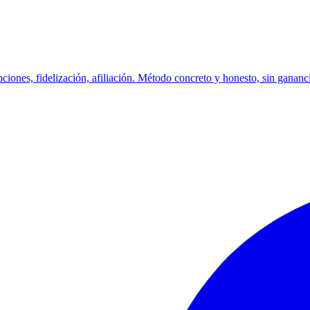
ciones, fidelización, afiliación. Método concreto y honesto, sin gananc