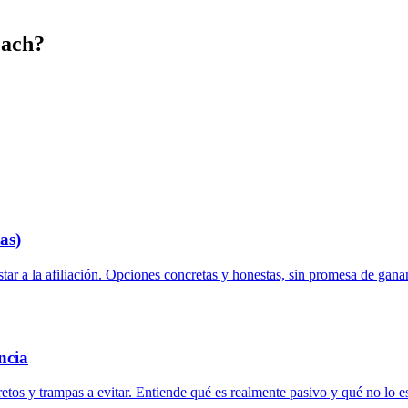
oach?
as)
ar a la afiliación. Opciones concretas y honestas, sin promesa de gana
ncia
etos y trampas a evitar. Entiende qué es realmente pasivo y qué no lo e