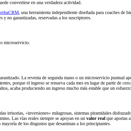
 puede convertirse en una verdadera actividad.
erbaCRM
, una herramienta independiente diseñada para coaches de bien
 y no garantizadas, reservadas a los suscriptores.
o microservicio.
garantizado. La reventa de segunda mano o un microservicio puntual apo
lientes, porque el ingreso se renueva cada mes en lugar de partir de cero
esaltos, acaba produciendo un ingreso mucho más estable que un esfuerz
s irrisorias, «inversiones» milagrosas, sistemas piramidales disfrazado
camino. Las vías reales siempre se apoyan en un
valor real
que aportas a
a mayoría de los disgustos que desaniman a los principiantes.