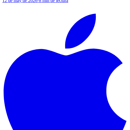
12 de may de 2026
·
8
min de lectura