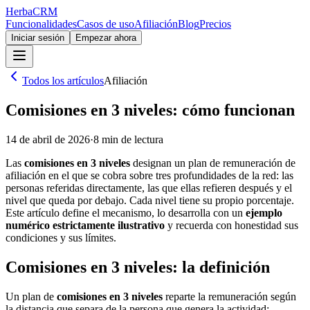
Herba
CRM
Funcionalidades
Casos de uso
Afiliación
Blog
Precios
Iniciar sesión
Empezar ahora
Todos los artículos
Afiliación
Comisiones en 3 niveles: cómo funcionan
14 de abril de 2026
·
8
min de lectura
Las
comisiones en 3 niveles
designan un plan de remuneración de
afiliación en el que se cobra sobre tres profundidades de la red: las
personas referidas directamente, las que ellas refieren después y el
nivel que queda por debajo. Cada nivel tiene su propio porcentaje.
Este artículo define el mecanismo, lo desarrolla con un
ejemplo
numérico estrictamente ilustrativo
y recuerda con honestidad sus
condiciones y sus límites.
Comisiones en 3 niveles: la definición
Un plan de
comisiones en 3 niveles
reparte la remuneración según
la distancia que separa de la persona que genera la actividad: